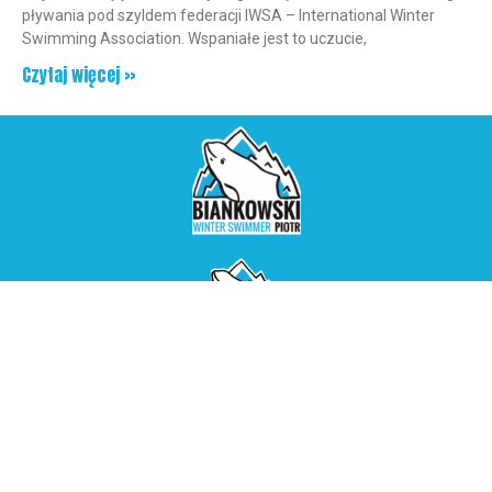
pływania pod szyldem federacji IWSA – International Winter
Swimming Association. Wspaniałe jest to uczucie,
Czytaj więcej »
+48 606 684 605
piotr@piotrbiankowski.com
Projekt i wykonanie